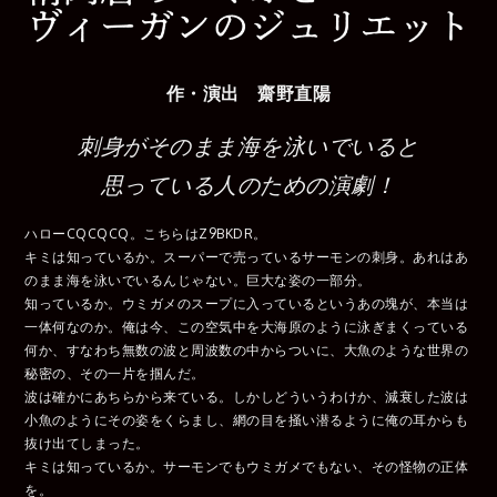
作・演出 齋野直陽
刺身がそのまま海を泳いでいると
思っている人のための演劇！
ハローCQCQCQ。こちらはZ9BKDR。
キミは知っているか。スーパーで売っているサーモンの刺身。あれはあ
のまま海を泳いでいるんじゃない。巨大な姿の一部分。
知っているか。ウミガメのスープに入っているというあの塊が、本当は
一体何なのか。俺は今、この空気中を大海原のように泳ぎまくっている
何か、すなわち無数の波と周波数の中からついに、大魚のような世界の
秘密の、その一片を掴んだ。
波は確かにあちらから来ている。しかしどういうわけか、減衰した波は
小魚のようにその姿をくらまし、網の目を掻い潜るように俺の耳からも
抜け出てしまった。
キミは知っているか。サーモンでもウミガメでもない、その怪物の正体
を。