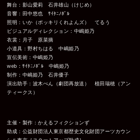
舞台：影山愛莉 石井雄山（けじめ）
音響：田中悠也 ｻｲﾀﾆﾉﾎﾞﾙ
照明：いか（ポッキリくれよんズ） てるう
ビジュアルディレクション：中嶋姫乃
衣裳：月子 原菜摘
小道具：野村ちはる 中嶋姫乃
宣伝美術：中嶋姫乃
web：ｻｲﾀﾆﾉﾎﾞﾙ 中嶋姫乃
制作：中嶋姫乃 石井優子
演出助手：波木ぺん（劇団再放送） 植田瑞穂（アン
ティークス）
主催・製作：かえるフィクションず
助成：公益財団法人東京都歴史文化財団アーツカウン
シル東京［スタートアップ助成］