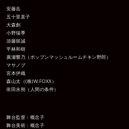
安藤岳
五十里直子
大森創
小野瑞季
須藤留誠
平林和樹
廣瀬響乃（ポップンマッシュルームチキン野郎）
マサノブ
宮本伊織
森山太（(株)W.FOXX）
依田永朔（人間の条件）
舞台監督：概念子
舞台美術：概念子